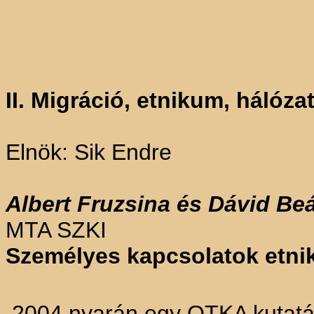
II. Migráció, etnikum, hálóza
Elnök: Sik Endre
Albert Fruzsina és Dávid Be
MTA SZKI
Személyes kapcsolatok etni
2004 nyarán egy OTKA kutatás