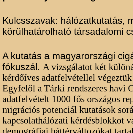
Kulcsszavak: hálózatkutatás, 
körülhatárolható társadalomi c
A kutatás a magyarországi cig
fókuszál.
A vizsgálatot két külön
kérdőíves adatfelvétellel végeztük 
Egyfelől a Tárki rendszeres havi
adatfelvételt 1000 fős országos re
migrációs potenciál kutatások sorá
kapcsolathálózati kérdésblokkot v
demográfiai háttérváltozókat tart