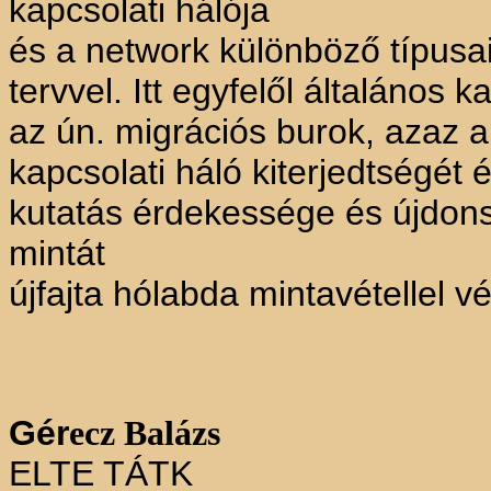
kapcsolati hálója
és a network különböző típusa
tervvel. Itt egyfelől általános 
az ún. migrációs burok, azaz a
kapcsolati háló kiterjedtségét 
kutatás érdekessége és újdons
mintát
újfajta hólabda mintavétellel v
Gér
ecz Balázs
ELTE TÁTK