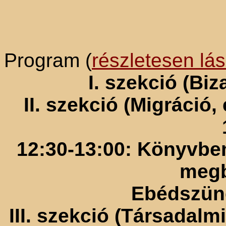
Program (
részletesen lásd
I. szekció (Biz
II. szekció (Migráció,
12:30-13:00: Könyvbe
megb
Ebédszüne
III. szekció (Társadalm