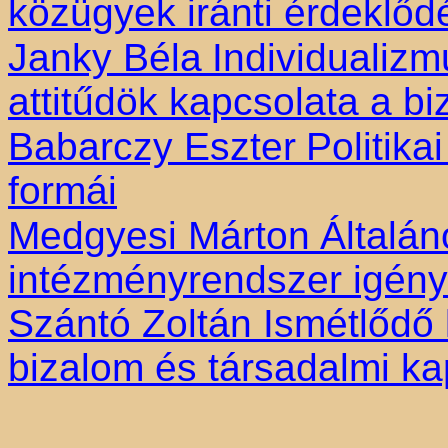
közügyek iránti érdeklőd
Janky Béla
Individualizm
attitűdök kapcsolata a b
Babarczy Eszter
Politika
formái
Medgyesi Márton
Általán
intézményrendszer igény
Szántó Zoltán Ismétlődő 
bizalom és társadalmi ka