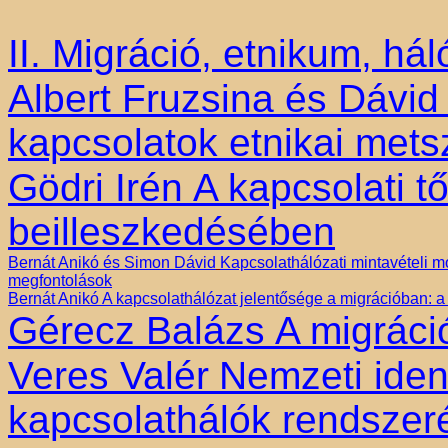
II. Migráció, etnikum, há
Albert Fruzsina és Dávid
kapcsolatok etnikai met
Gödri Irén
A kapcsolati t
beilleszkedésében
Bernát Anikó és Simon Dávid
Kapcsolathálózati mintavételi m
megfontolások
Bernát Anikó A kapcsolathálózat jelentősége a migrációban:
Gérecz Balázs
A migráci
Veres Valér
Nemzeti ident
kapcsolathálók rendszer