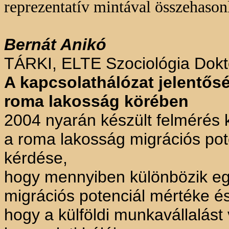
reprezentatív mintával összehasonl
Bernát Anikó
TÁRKI, ELTE Szociológia Dokto
A kapcsolathálózat jelentős
roma lakosság körében
2004 nyarán készült felmérés k
a roma lakosság migrációs pote
kérdése,
hogy mennyiben különbözik eg
migrációs potenciál mértéke és 
hogy a külföldi munkavállalást