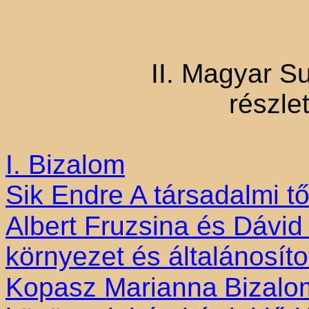
II. Magyar S
részle
I. Bizalom
Sik Endre
A társadalmi t
Albert Fruzsina és Dávid
környezet és általánosíto
Kopasz Marianna
Bizalo