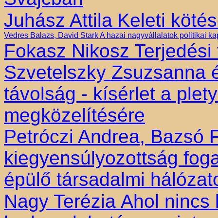
Juhász Attila
Keleti köté
Vedres Balazs, David Stark
A hazai nagyvállalatok politikai k
Fokasz Nikosz
Terjedési
Szvetelszky Zsuzsanna 
távolság - kísérlet a ple
megközelítésére
Petróczi Andrea, Bazsó 
kiegyensúlyozottság foga
épülő társadalmi hálóza
Nagy Terézia
Ahol nincs 