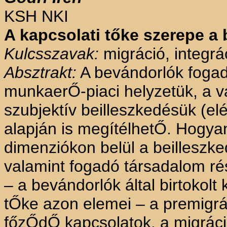
KSH NKI
A kapcsolati tőke szerepe a
Kulcsszavak:
migráció, integrá
Absztrakt:
A bevándorlók fogad
munkaerŐ-piaci helyzetük, a v
szubjektív beilleszkedésük (el
alapján is megítélhetŐ. Hogy
dimenziókon belül a beilleszk
valamint fogadó társadalom rés
– a bevándorlók által birtokolt
tŐke azon elemei – a premig
főzŐdŐ kapcsolatok, a migráció