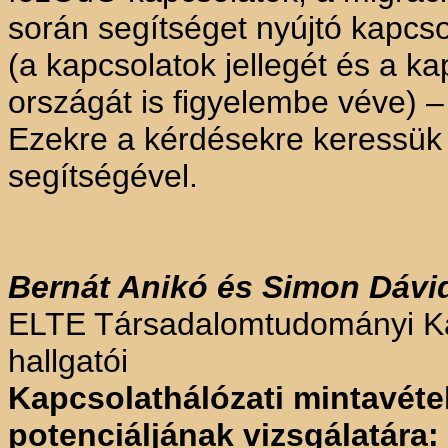
során segítséget nyújtó kapcso
(a kapcsolatok jellegét és a 
országát is figyelembe véve)
Ezekre a kérdésekre keressük a
segítségével.
Bernát Anikó
és Simon Dávi
ELTE Társadalomtudományi Kar
hallgatói
Kapcsolathálózati mintavéte
potenciáljának vizsgálatára