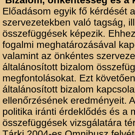
Bizalom, önkéntesség és a 
Előadásom egyik fő kérdését a
szervezetekben való tagság, ill
összefüggések képezik. Ehhez 
fogalmi meghatározásával kap
valamint az önkéntes szerveze
általánosított bizalom összefü
megfontolásokat. Ezt követőe
általánosított bizalom kapcsol
ellenőrzésének eredményeit. 
politika iránti érdeklődés és a 
összefüggések vizsgálatára té
Tárki 2004-es Omnibusz felvét