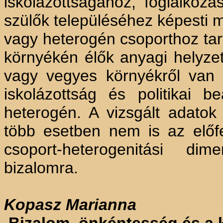
iskolázottságához, foglalkozá
szülők településéhez képesti m
vagy heterogén csoporthoz tart
környékén élők anyagi helyze
vagy vegyes környékről van s
iskolázottság és politikai b
heterogén. A vizsgált adatok 
több esetben nem is az előfe
csoport-heterogenitási dim
bizalomra.
Kopasz Marianna