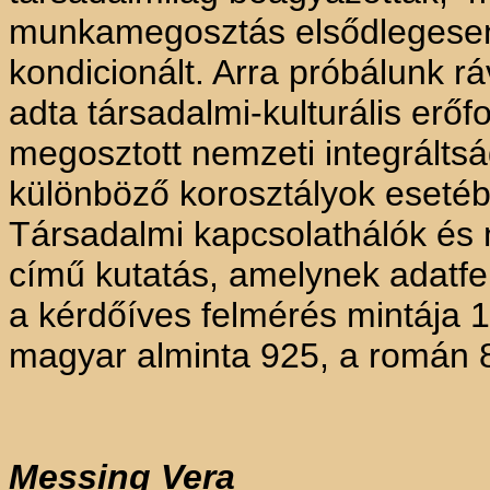
munkamegosztás elsődlegesen a
kondicionált. Arra próbálunk r
adta társadalmi-kulturális erő
megosztott nemzeti integrálts
különböző korosztályok esetéb
Társadalmi kapcsolathálók és 
című kutatás, amelynek adatfel
a kérdőíves felmérés mintája 
magyar alminta 925, a román 83
Messing
Vera