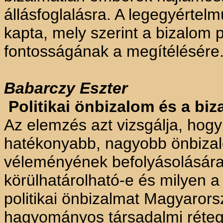
állásfoglalásra. A legegyértel
kapta, mely szerint a bizalom p
fontosságának a megítélésére
Babarczy
Eszter
Politikai önbizalom és a bi
Az elemzés azt vizsgálja, hogy
hatékonyabb, nagyobb önbizal
véleményének befolyásolására
körülhatárolható-e és milyen a
politikai önbizalmat Magyaror
hagyományos társadalmi rétegz