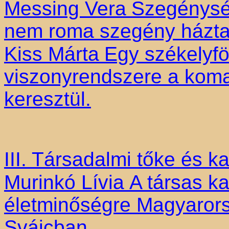
Messing Vera
Szegénysé
nem roma szegény háztar
Kiss Márta
Egy székelyfö
viszonyrendszere a koma
keresztül.
III. Társadalmi tőke és k
Murinkó Lívia
A társas k
életminőségre Magyaror
Svájcban