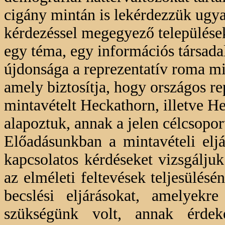
cigány mintán is lekérdezzük ugy
kérdezéssel megegyező települése
egy téma, egy információs társada
újdonsága a reprezentatív roma min
amely biztosítja, hogy országos r
mintavételt Heckathorn, illetve H
alapoztuk, annak a jelen célcsopor
Előadásunkban a mintavételi eljá
kapcsolatos kérdéseket vizsgáljuk
az elméleti feltevések teljesülés
becslési eljárásokat, amelyekre
szükségünk volt, annak érde