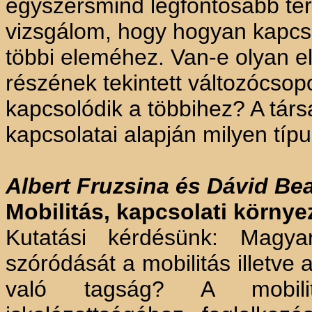
egyszersmind legfontosabb te
vizsgálom, hogy hogyan kapcso
többi eleméhez. Van-e olyan el
részének tekintett változócso
kapcsolódik a többihez? A tár
kapcsolatai alapján milyen típ
Albert Fruzsina és Dávid Be
Mobilitás, kapcsolati környez
Kutatási kérdésünk: Magyar
szóródását a mobilitás illetv
való tagság? A mobil