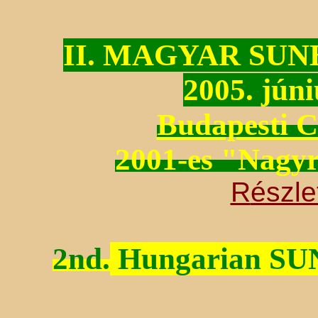
II.
MAGYAR SUN
2005
. jún
Budapesti 
2001-es "Nagyr
R
észle
2nd.
Hungarian SU