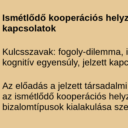
Ismétlődő kooperációs helyz
kapcsolatok
Kulcsszavak: fogoly-dilemma, 
kognitív egyensúly, jelzett kap
Az előadás a jelzett társadalm
az ismétlődő kooperációs hel
bizalomtípusok kialakulása sz