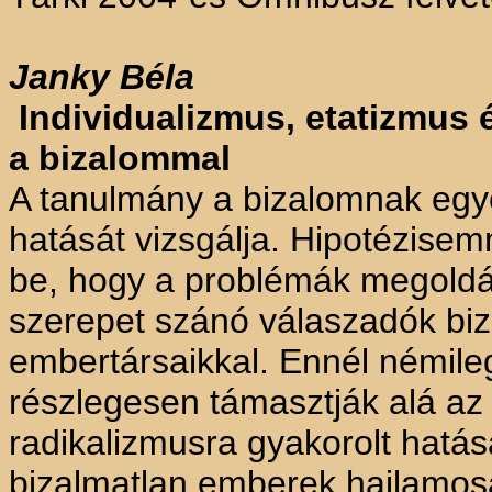
Janky
Béla
Individualizmus, etatizmus é
a bizalommal
A tanulmány a bizalomnak egyes
hatását vizsgálja. Hipotézise
be, hogy a problémák megold
szerepet szánó válaszadók bi
embertársaikkal. Ennél némil
részlegesen támasztják alá az
radikalizmusra gyakorolt hatás
bizalmatlan emberek hajlamosab